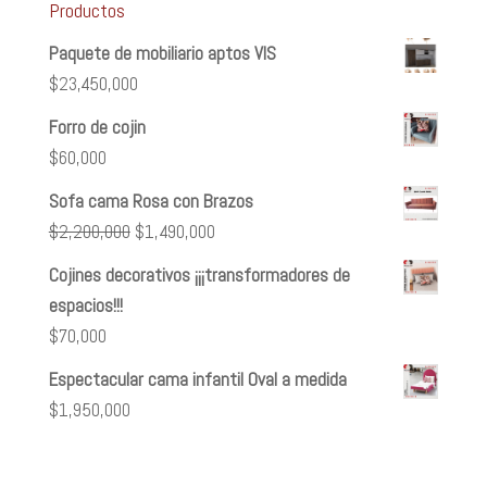
Productos
Paquete de mobiliario aptos VIS
$
23,450,000
Forro de cojin
$
60,000
Sofa cama Rosa con Brazos
El
El
$
2,200,000
$
1,490,000
precio
precio
Cojines decorativos ¡¡¡transformadores de
original
actual
espacios!!!
era:
es:
$
70,000
$2,200,000.
$1,490,000.
Espectacular cama infantil Oval a medida
$
1,950,000