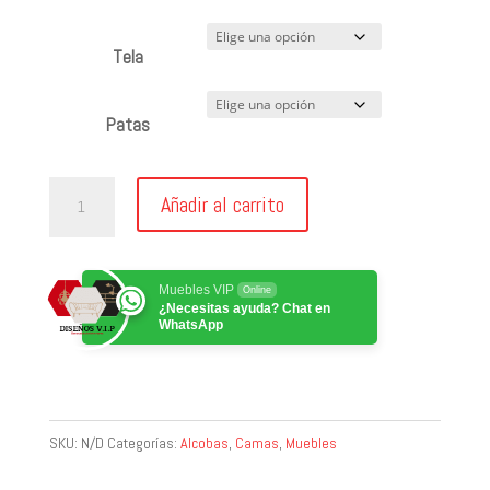
Tela
Patas
Base
Añadir al carrito
cama
alta
con
Muebles VIP
Online
¿Necesitas ayuda? Chat en
cajón
WhatsApp
cantidad
SKU:
N/D
Categorías:
Alcobas
,
Camas
,
Muebles